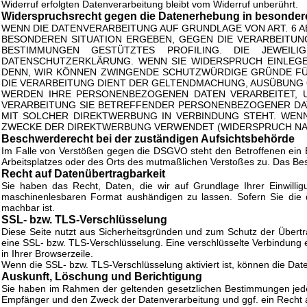
Widerruf erfolgten Datenverarbeitung bleibt vom Widerruf unberührt.
Widerspruchsrecht gegen die Datenerhebung in besondere
WENN DIE DATENVERARBEITUNG AUF GRUNDLAGE VON ART. 6 ABS
BESONDEREN SITUATION ERGEBEN, GEGEN DIE VERARBEITUN
BESTIMMUNGEN GESTÜTZTES PROFILING. DIE JEWEIL
DATENSCHUTZERKLÄRUNG. WENN SIE WIDERSPRUCH EINLEGE
DENN, WIR KÖNNEN ZWINGENDE SCHUTZWÜRDIGE GRÜNDE FÜR
DIE VERARBEITUNG DIENT DER GELTENDMACHUNG, AUSÜBUNG 
WERDEN IHRE PERSONENBEZOGENEN DATEN VERARBEITET, U
VERARBEITUNG SIE BETREFFENDER PERSONENBEZOGENER DAT
MIT SOLCHER DIREKTWERBUNG IN VERBINDUNG STEHT. WEN
ZWECKE DER DIREKTWERBUNG VERWENDET (WIDERSPRUCH NACH 
Beschwerde­recht bei der zuständigen Aufsichts­behörde
Im Falle von Verstößen gegen die DSGVO steht den Betroffenen ein Be
Arbeitsplatzes oder des Orts des mutmaßlichen Verstoßes zu. Das Bes
Recht auf Daten­übertrag­barkeit
Sie haben das Recht, Daten, die wir auf Grundlage Ihrer Einwilligu
maschinenlesbaren Format aushändigen zu lassen. Sofern Sie die di
machbar ist.
SSL- bzw. TLS-Verschlüsselung
Diese Seite nutzt aus Sicherheitsgründen und zum Schutz der Übertra
eine SSL- bzw. TLS-Verschlüsselung. Eine verschlüsselte Verbindung e
in Ihrer Browserzeile.
Wenn die SSL- bzw. TLS-Verschlüsselung aktiviert ist, können die Date
Auskunft, Löschung und Berichtigung
Sie haben im Rahmen der geltenden gesetzlichen Bestimmungen jeder
Empfänger und den Zweck der Datenverarbeitung und ggf. ein Recht