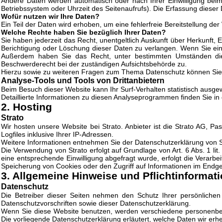
Andere Daten werden automatisch oder nach Ihrer Einwilligung beim 
Betriebssystem oder Uhrzeit des Seitenaufrufs). Die Erfassung dieser 
Wofür nutzen wir Ihre Daten?
Ein Teil der Daten wird erhoben, um eine fehlerfreie Bereitstellung 
Welche Rechte haben Sie bezüglich Ihrer Daten?
Sie haben jederzeit das Recht, unentgeltlich Auskunft über Herkunf
Berichtigung oder Löschung dieser Daten zu verlangen. Wenn Sie eine 
Außerdem haben Sie das Recht, unter bestimmten Umständen die 
Beschwerderecht bei der zuständigen Aufsichtsbehörde zu.
Hierzu sowie zu weiteren Fragen zum Thema Datenschutz können Sie 
Analyse-Tools und Tools von Dritt­anbietern
Beim Besuch dieser Website kann Ihr Surf-Verhalten statistisch aus
Detaillierte Informationen zu diesen Analyseprogrammen finden Sie in
2. Hosting
Strato
Wir hosten unsere Website bei Strato. Anbieter ist die Strato AG, P
Logfiles inklusive Ihrer IP-Adressen.
Weitere Informationen entnehmen Sie der Datenschutzerklärung von S
Die Verwendung von Strato erfolgt auf Grundlage von Art. 6 Abs. 1 li
eine entsprechende Einwilligung abgefragt wurde, erfolgt die Verarbe
Speicherung von Cookies oder den Zugriff auf Informationen im Endgerä
3. Allgemeine Hinweise und Pflicht­informat
Datenschutz
Die Betreiber dieser Seiten nehmen den Schutz Ihrer persönliche
Datenschutzvorschriften sowie dieser Datenschutzerklärung.
Wenn Sie diese Website benutzen, werden verschiedene personenbez
Die vorliegende Datenschutzerklärung erläutert, welche Daten wir erh