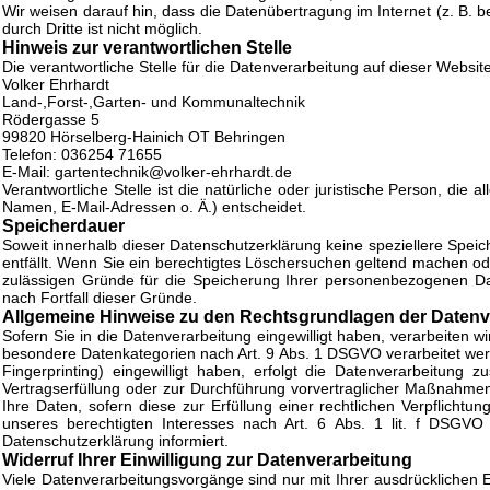
Wir weisen darauf hin, dass die Datenübertragung im Internet (z. B. 
durch Dritte ist nicht möglich.
Hinweis zur verantwortlichen Stelle
Die verantwortliche Stelle für die Datenverarbeitung auf dieser Website 
Volker Ehrhardt
Land-,Forst-,Garten- und Kommunaltechnik
Rödergasse 5
99820 Hörselberg-Hainich OT Behringen
Telefon: 036254 71655
E-Mail: gartentechnik@volker-ehrhardt.de
Verantwortliche Stelle ist die natürliche oder juristische Person, d
Namen, E-Mail-Adressen o. Ä.) entscheidet.
Speicherdauer
Soweit innerhalb dieser Datenschutzerklärung keine speziellere Spei
entfällt. Wenn Sie ein berechtigtes Löschersuchen geltend machen ode
zulässigen Gründe für die Speicherung Ihrer personenbezogenen Date
nach Fortfall dieser Gründe.
Allgemeine Hinweise zu den Rechtsgrundlagen der Datenve
Sofern Sie in die Datenverarbeitung eingewilligt haben, verarbeiten 
besondere Datenkategorien nach Art. 9 Abs. 1 DSGVO verarbeitet werde
Fingerprinting) eingewilligt haben, erfolgt die Datenverarbeitung 
Vertragserfüllung oder zur Durchführung vorvertraglicher Maßnahmen 
Ihre Daten, sofern diese zur Erfüllung einer rechtlichen Verpflicht
unseres berechtigten Interesses nach Art. 6 Abs. 1 lit. f DSGVO 
Datenschutzerklärung informiert.
Widerruf Ihrer Einwilligung zur Datenverarbeitung
Viele Datenverarbeitungsvorgänge sind nur mit Ihrer ausdrücklichen Ei